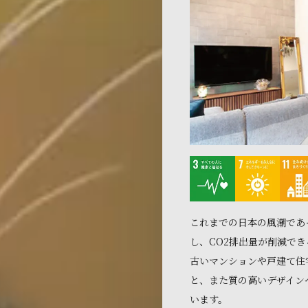
これまでの日本の風潮であ
し、CO2排出量が削減で
古いマンションや戸建て住
と、また質の高いデザイン
います。