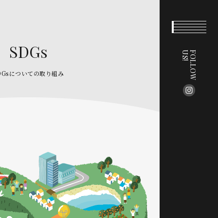
SDGs
!
F
O
L
L
O
W
U
S
DGsについての取り組み