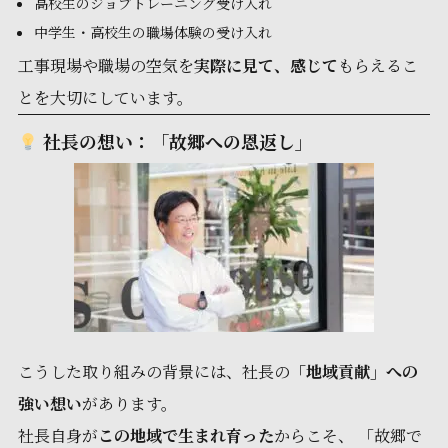
高校生のジョブトレーニング受け入れ
中学生・高校生の職場体験の受け入れ
工事現場や職場の空気を
実際に見て、感じて
もらえるこ
とを大切にしています。
社長の想い：「故郷への恩返し」
こうした取り組みの背景には、社長の
「地域貢献」への
強い想い
があります。
社長自身が
この地域で生まれ育った
からこそ、 「故郷で