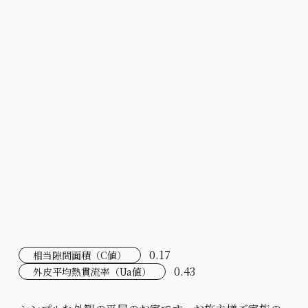
0.17
相当隙間面積（C値）
0.43
外皮平均熱貫流率（Ua値）