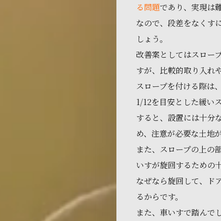
る問題
であり、実現は
なので、段差をなくす
しょう。
改善案としてはスロー
すが、比較的取り入れ
スロープを付ける際は
1/12を目安とした緩
すると、設置には十分
め、注意が必要な土地
また、スロープの上の
いすが旋回するための
なぜなら旋回して、ド
るからです。
また、車いすで踏んで