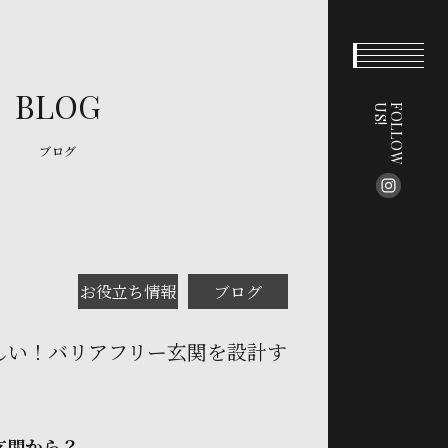
BLOG
!
F
O
L
L
O
W
U
S
ブログ
お役立ち情報
ブログ
しい！バリアフリー玄関を設計す
玄関から？