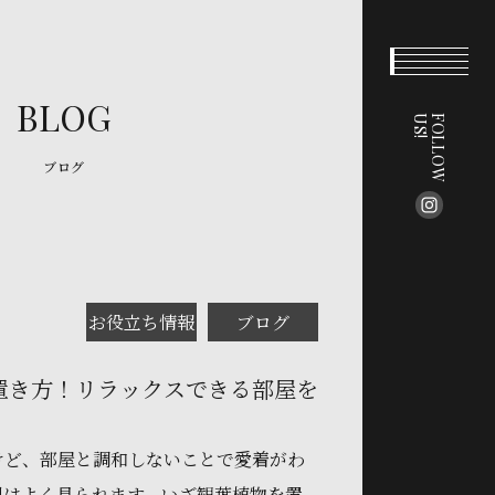
BLOG
!
F
O
L
L
O
W
U
S
ブログ
お役立ち情報
ブログ
置き方！リラックスできる部屋を
けど、部屋と調和しないことで愛着がわ
例はよく見られます。いざ観葉植物を置