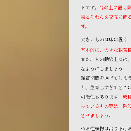
トです。
台の上に置く
物とそれらを交互に飾
す。
大きいものは床に置く
基本的に、大きな観葉
また、人の動線上には
なようにしましょう。
鑑賞期間を過ぎてしま
り、生育しすぎてどこ
可能性もあります。
成
っているもの等は、階
させましょう。
つる性植物は吊り下げ