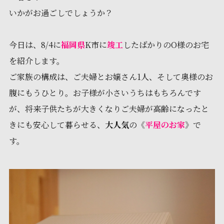
いかがお過ごしでしょうか？
今日は、8/4に
福岡県
K市に
竣工
したばかりのO様のお宅
を紹介します。
ご家族の構成は、ご夫婦とお嬢さん1人、そして奥様のお
腹にもうひとり。お子様が小さいうちはもちろんです
が、将来子供たちが大きくなりご夫婦が高齢になったと
きにも安心して暮らせる、
大人気
の《
平屋のお家
》で
す。